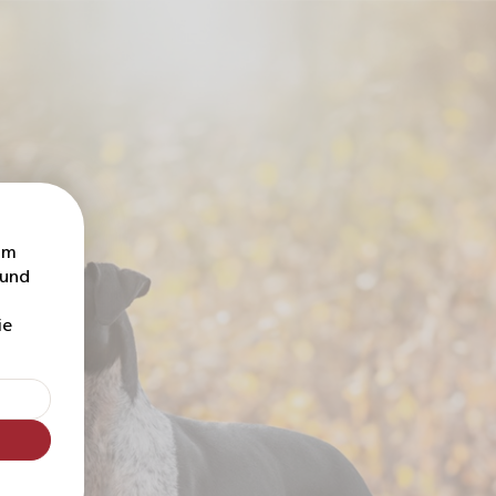
um
 und
ie