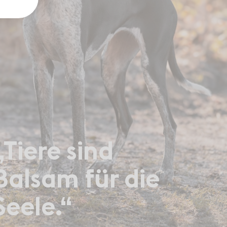
„Tiere sind
Balsam für die
Seele.“