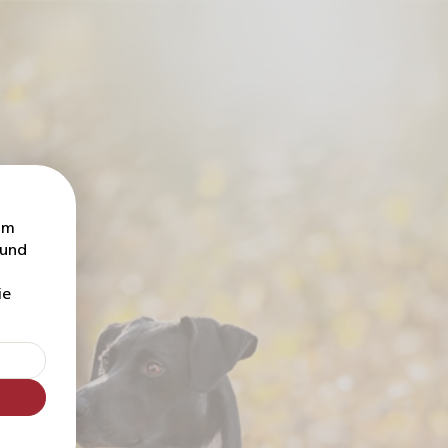
um
 und
ie