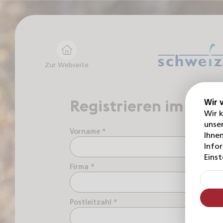
Zur Webseite
Registrieren im Hän
Wir 
Wir 
unser
Vorname *
Nachn
Ihnen
Info
Einst
Firma *
Postleitzahl *
Ort *