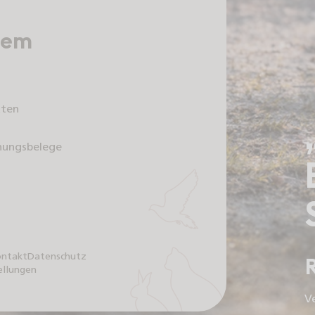
erem
kten
nungsbelege
ntakt
Datenschutz
ellungen
V