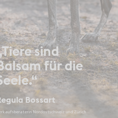
„Tiere sind
Balsam für die
Seele.“
Regula Bossart
erkaufsberaterin Nordostschweiz und Zürich