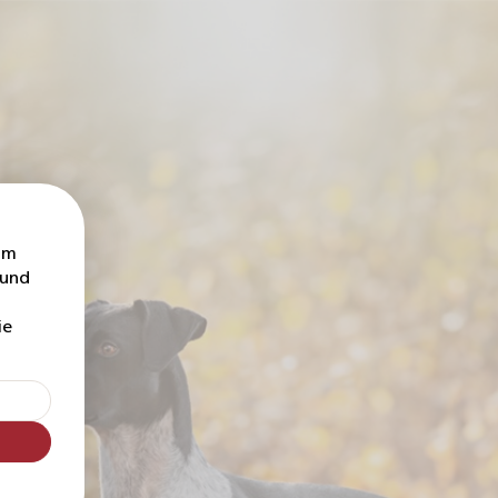
um
 und
ie