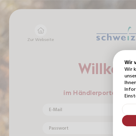
Zur Webseite
Willko
Wir 
Wir 
unser
Ihnen
Info
im Händlerportal für 
Einst
E-Mail
Passwort