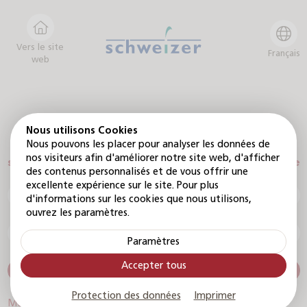
Vers le site
Français
web
Bienvenue
Nous utilisons Cookies
Nous pouvons les placer pour analyser les données de
nos visiteurs afin d'améliorer notre site web, d'afficher
sur le portail revendeur pour animaux de compagnie
des contenus personnalisés et de vous offrir une
excellente expérience sur le site. Pour plus
E-mail
d'informations sur les cookies que nous utilisons,
ouvrez les paramètres.
Mot de passe
Paramètres
Accepter tous
S'inscrire
Protection des données
Imprimer
Mot de passe oublié