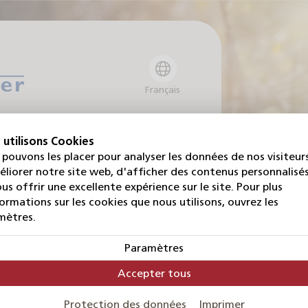
Français
n
 utilisons Cookies
pouvons les placer pour analyser les données de nos visiteurs
liorer notre site web, d'afficher des contenus personnalisé
ec laquelle vous vous
us offrir une excellente expérience sur le site. Pour plus
cevrez ensuite un e-mail
ormations sur les cookies que nous utilisons, ouvrez les
iser votre mot de passe.
mètres.
Paramètres
Accepter tous
Protection des données
Imprimer