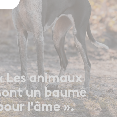
« Les animaux
sont un baume
pour l'âme ».