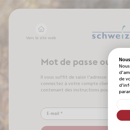
Vers le site web
Mot de passe oublié
Nous
Nous 
d'amé
Il vous suffit de saisir l'adresse e-mail av
de vo
connectez à votre compte client. Vous re
d'inf
contenant des instructions pour réinitial
para
E-mail *