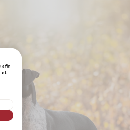
 afin
s et